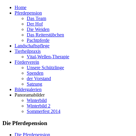
Home
Pferdepension
Das Team
Der Hof
Die Weiden
Das Reiterstübchen
Pachtpferde
Landschaftspflege
Tierheilpraxis
Vital-Wellen-Therapie
Förderverein
Unsere Schützlinge
Spenden
der Vorstand
Satzung
Bildergalerien
Panoramabilder
Winterbild
Winterbild 2
Sommerfest 2014
Die Pferdepension
Die Pferdepension