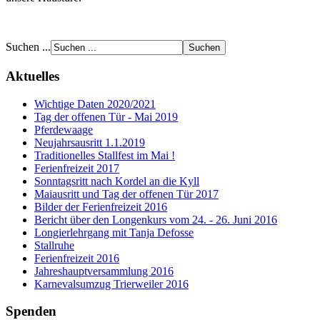
Suchen ...
Aktuelles
Wichtige Daten 2020/2021
Tag der offenen Tür - Mai 2019
Pferdewaage
Neujahrsausritt 1.1.2019
Traditionelles Stallfest im Mai !
Ferienfreizeit 2017
Sonntagsritt nach Kordel an die Kyll
Maiausritt und Tag der offenen Tür 2017
Bilder der Ferienfreizeit 2016
Bericht über den Longenkurs vom 24. - 26. Juni 2016
Longierlehrgang mit Tanja Defosse
Stallruhe
Ferienfreizeit 2016
Jahreshauptversammlung 2016
Karnevalsumzug Trierweiler 2016
Spenden