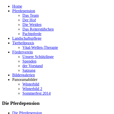
Home
Pferdepension
Das Team
Der Hof
Die Weiden
Das Reiterstübchen
Pachtpferde
Landschaftspflege
Tierheilpraxis
Vital-Wellen-Therapie
Förderverein
Unsere Schützlinge
Spenden
der Vorstand
Satzung
Bildergalerien
Panoramabilder
Winterbild
Winterbild 2
Sommerfest 2014
Die Pferdepension
Die Pferdepension