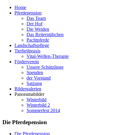
Home
Pferdepension
Das Team
Der Hof
Die Weiden
Das Reiterstübchen
Pachtpferde
Landschaftspflege
Tierheilpraxis
Vital-Wellen-Therapie
Förderverein
Unsere Schützlinge
Spenden
der Vorstand
Satzung
Bildergalerien
Panoramabilder
Winterbild
Winterbild 2
Sommerfest 2014
Die Pferdepension
Die Pferdepension