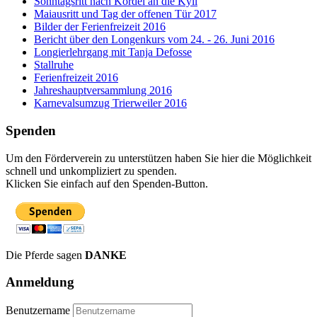
Sonntagsritt nach Kordel an die Kyll
Maiausritt und Tag der offenen Tür 2017
Bilder der Ferienfreizeit 2016
Bericht über den Longenkurs vom 24. - 26. Juni 2016
Longierlehrgang mit Tanja Defosse
Stallruhe
Ferienfreizeit 2016
Jahreshauptversammlung 2016
Karnevalsumzug Trierweiler 2016
Spenden
Um den Förderverein zu unterstützen haben Sie hier die Möglichkeit
schnell und unkompliziert zu spenden.
Klicken Sie einfach auf den Spenden-Button.
Die Pferde sagen
DANKE
Anmeldung
Benutzername