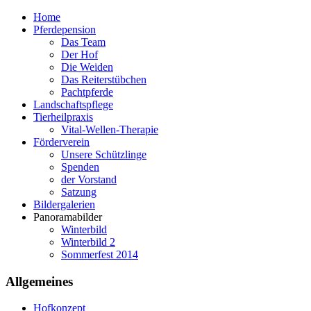
Home
Pferdepension
Das Team
Der Hof
Die Weiden
Das Reiterstübchen
Pachtpferde
Landschaftspflege
Tierheilpraxis
Vital-Wellen-Therapie
Förderverein
Unsere Schützlinge
Spenden
der Vorstand
Satzung
Bildergalerien
Panoramabilder
Winterbild
Winterbild 2
Sommerfest 2014
Allgemeines
Hofkonzept