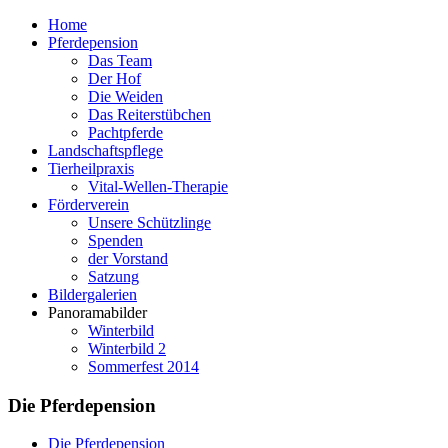
Home
Pferdepension
Das Team
Der Hof
Die Weiden
Das Reiterstübchen
Pachtpferde
Landschaftspflege
Tierheilpraxis
Vital-Wellen-Therapie
Förderverein
Unsere Schützlinge
Spenden
der Vorstand
Satzung
Bildergalerien
Panoramabilder
Winterbild
Winterbild 2
Sommerfest 2014
Die Pferdepension
Die Pferdepension