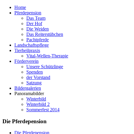
Home
Pferdepension
Das Team
Der Hof
Die Weiden
Das Reiterstübchen
Pachtpferde
Landschaftspflege
Tierheilpraxis
Vital-Wellen-Therapie
Förderverein
Unsere Schützlinge
Spenden
der Vorstand
Satzung
Bildergalerien
Panoramabilder
Winterbild
Winterbild 2
Sommerfest 2014
Die Pferdepension
Die Pferdepension