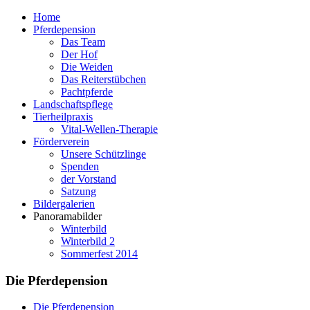
Home
Pferdepension
Das Team
Der Hof
Die Weiden
Das Reiterstübchen
Pachtpferde
Landschaftspflege
Tierheilpraxis
Vital-Wellen-Therapie
Förderverein
Unsere Schützlinge
Spenden
der Vorstand
Satzung
Bildergalerien
Panoramabilder
Winterbild
Winterbild 2
Sommerfest 2014
Die Pferdepension
Die Pferdepension