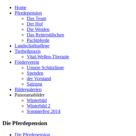
Home
Pferdepension
Das Team
Der Hof
Die Weiden
Das Reiterstübchen
Pachtpferde
Landschaftspflege
Tierheilpraxis
Vital-Wellen-Therapie
Förderverein
Unsere Schützlinge
Spenden
der Vorstand
Satzung
Bildergalerien
Panoramabilder
Winterbild
Winterbild 2
Sommerfest 2014
Die Pferdepension
Die Pferdepension