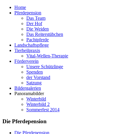
Home
Pferdepension
Das Team
Der Hof
Die Weiden
Das Reiterstübchen
Pachtpferde
Landschaftspflege
Tierheilpraxis
Vital-Wellen-Therapie
Förderverein
Unsere Schützlinge
Spenden
der Vorstand
Satzung
Bildergalerien
Panoramabilder
Winterbild
Winterbild 2
Sommerfest 2014
Die Pferdepension
Die Pferdepension