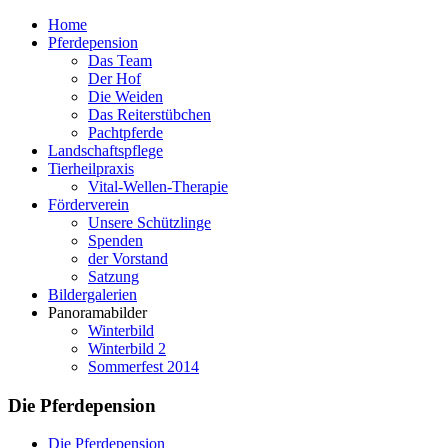
Home
Pferdepension
Das Team
Der Hof
Die Weiden
Das Reiterstübchen
Pachtpferde
Landschaftspflege
Tierheilpraxis
Vital-Wellen-Therapie
Förderverein
Unsere Schützlinge
Spenden
der Vorstand
Satzung
Bildergalerien
Panoramabilder
Winterbild
Winterbild 2
Sommerfest 2014
Die Pferdepension
Die Pferdepension