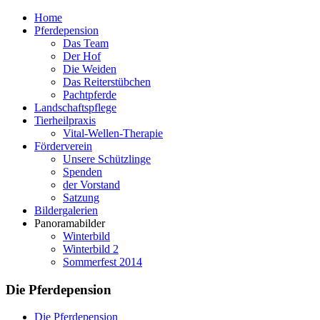
Home
Pferdepension
Das Team
Der Hof
Die Weiden
Das Reiterstübchen
Pachtpferde
Landschaftspflege
Tierheilpraxis
Vital-Wellen-Therapie
Förderverein
Unsere Schützlinge
Spenden
der Vorstand
Satzung
Bildergalerien
Panoramabilder
Winterbild
Winterbild 2
Sommerfest 2014
Die Pferdepension
Die Pferdepension