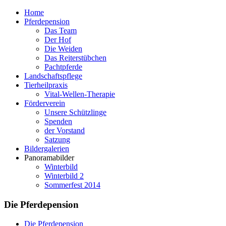
Home
Pferdepension
Das Team
Der Hof
Die Weiden
Das Reiterstübchen
Pachtpferde
Landschaftspflege
Tierheilpraxis
Vital-Wellen-Therapie
Förderverein
Unsere Schützlinge
Spenden
der Vorstand
Satzung
Bildergalerien
Panoramabilder
Winterbild
Winterbild 2
Sommerfest 2014
Die Pferdepension
Die Pferdepension