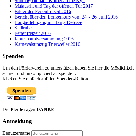
Sonntagsritt nach Kordel an die Kyll
Maiausritt und Tag der offenen Tür 2017
Bilder der Ferienfreizeit 2016
Bericht über den Longenkurs vom 24. - 26. Juni 2016
Longierlehrgang mit Tanja Defosse
Stallruhe
Ferienfreizeit 2016
Jahreshauptversammlung 2016
Karnevalsumzug Trierweiler 2016
Spenden
Um den Förderverein zu unterstützen haben Sie hier die Möglichkeit
schnell und unkompliziert zu spenden.
Klicken Sie einfach auf den Spenden-Button.
Die Pferde sagen
DANKE
Anmeldung
Benutzername