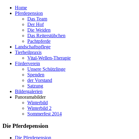
Home
Pferdepension
Das Team
Der Hof
Die Weiden
Das Reiterstübchen
Pachtpferde
Landschaftspflege
Tierheilpraxis
Vital-Wellen-Therapie
Förderverein
Unsere Schützlinge
Spenden
der Vorstand
Satzung
Bildergalerien
Panoramabilder
Winterbild
Winterbild 2
Sommerfest 2014
Die Pferdepension
Die Pferdepension