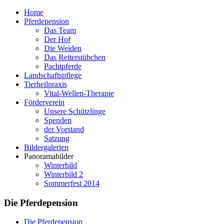
Home
Pferdepension
Das Team
Der Hof
Die Weiden
Das Reiterstübchen
Pachtpferde
Landschaftspflege
Tierheilpraxis
Vital-Wellen-Therapie
Förderverein
Unsere Schützlinge
Spenden
der Vorstand
Satzung
Bildergalerien
Panoramabilder
Winterbild
Winterbild 2
Sommerfest 2014
Die Pferdepension
Die Pferdepension