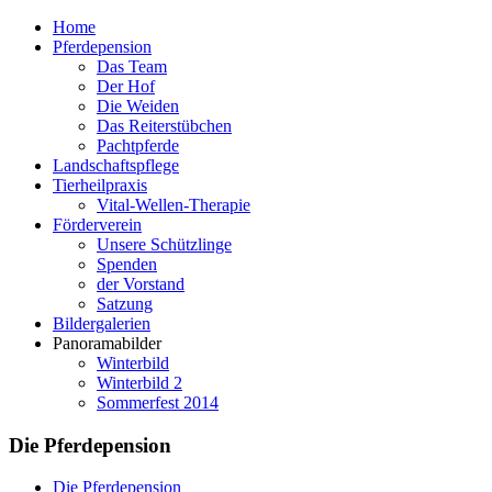
Home
Pferdepension
Das Team
Der Hof
Die Weiden
Das Reiterstübchen
Pachtpferde
Landschaftspflege
Tierheilpraxis
Vital-Wellen-Therapie
Förderverein
Unsere Schützlinge
Spenden
der Vorstand
Satzung
Bildergalerien
Panoramabilder
Winterbild
Winterbild 2
Sommerfest 2014
Die Pferdepension
Die Pferdepension