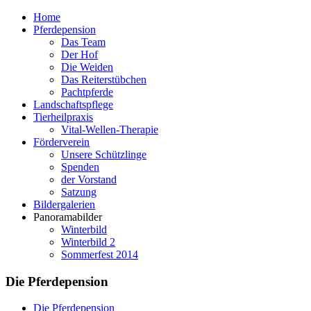
Home
Pferdepension
Das Team
Der Hof
Die Weiden
Das Reiterstübchen
Pachtpferde
Landschaftspflege
Tierheilpraxis
Vital-Wellen-Therapie
Förderverein
Unsere Schützlinge
Spenden
der Vorstand
Satzung
Bildergalerien
Panoramabilder
Winterbild
Winterbild 2
Sommerfest 2014
Die Pferdepension
Die Pferdepension